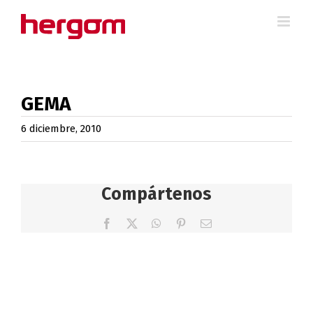
Saltar
al
contenido
GEMA
6 diciembre, 2010
Compártenos
Facebook
X
WhatsApp
Pinterest
Correo
electrónico