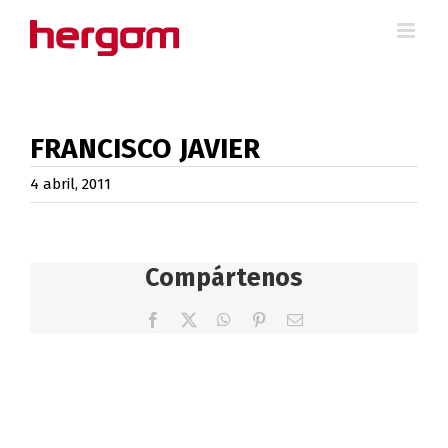
Saltar
al
contenido
FRANCISCO JAVIER
4 abril, 2011
Compártenos
Facebook
X
WhatsApp
Pinterest
Correo
electrónico