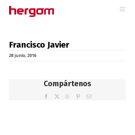
Saltar
al
contenido
Francisco Javier
28 junio, 2016
Compártenos
Facebook
X
WhatsApp
Pinterest
Correo
electrónico