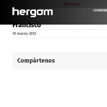
Saltar
Inicio
/
Historico contactos
/
Francisco
al
CHIMEN
contenido
Francisco
10 marzo, 2012
Compártenos