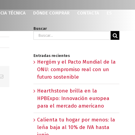
CIA TÉCNICA
DÓNDE COMPRAR
CONTACTA
ES
Buscar
Buscar:
Entradas recientes
Hergóm y el Pacto Mundial de la
ONU: compromiso real con un
p
erest
Correo
futuro sostenible
electrónico
Hearthstone brilla en la
HPBExpo: Innovación europea
para el mercado americano
Calienta tu hogar por menos: la
leña baja al 10% de IVA hasta
junio