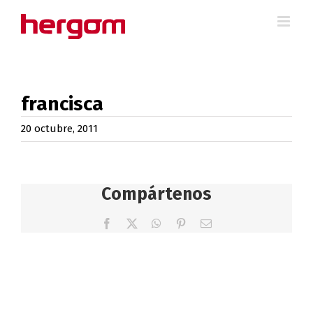
Saltar
al
contenido
francisca
20 octubre, 2011
Compártenos
Facebook
X
WhatsApp
Pinterest
Correo
electrónico