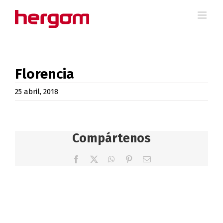
Saltar
al
contenido
Florencia
25 abril, 2018
Compártenos
Facebook
X
WhatsApp
Pinterest
Correo
electrónico