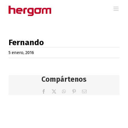
Saltar
al
contenido
Fernando
5 enero, 2016
Compártenos
Facebook
X
WhatsApp
Pinterest
Correo
electrónico