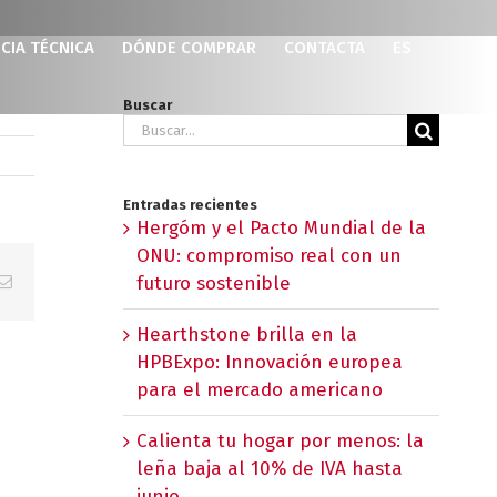
CIA TÉCNICA
DÓNDE COMPRAR
CONTACTA
ES
Buscar
Buscar:
Entradas recientes
Hergóm y el Pacto Mundial de la
ONU: compromiso real con un
p
erest
Correo
futuro sostenible
electrónico
Hearthstone brilla en la
HPBExpo: Innovación europea
para el mercado americano
Calienta tu hogar por menos: la
leña baja al 10% de IVA hasta
junio