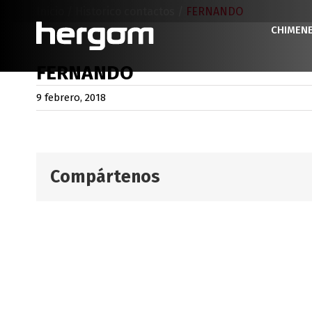
Saltar
Inicio
/
Historico contactos
/
FERNANDO
al
CHIMEN
contenido
FERNANDO
9 febrero, 2018
Compártenos