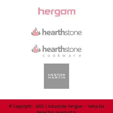
© Copyright – 2025 | Industrias Hergom – Todos los
derechos reservados