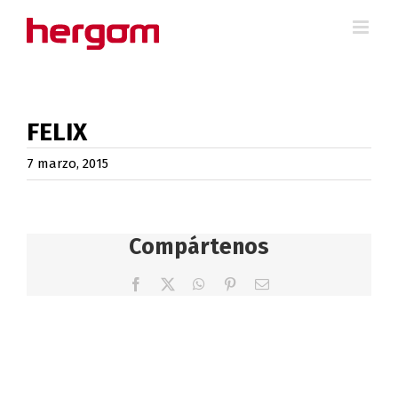
Saltar
al
contenido
FELIX
7 marzo, 2015
Compártenos
Facebook
X
WhatsApp
Pinterest
Correo
electrónico