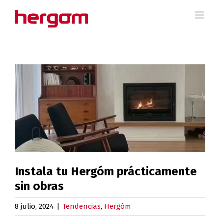
Saltar
al
contenido
Ver
imagen
más
grande
Instala tu Hergóm prácticamente
sin obras
8 julio, 2024
|
Tendencias
,
Hergóm