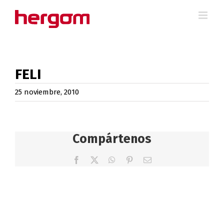
Saltar
al
contenido
FELI
25 noviembre, 2010
Compártenos
Facebook
X
WhatsApp
Pinterest
Correo
electrónico