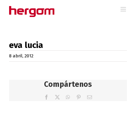
Saltar
al
contenido
eva lucia
8 abril, 2012
Compártenos
Facebook
X
WhatsApp
Pinterest
Correo
electrónico