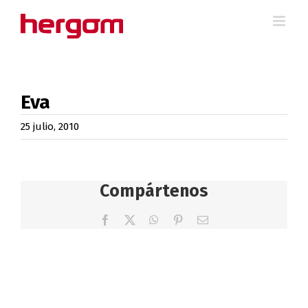
Saltar
al
contenido
Eva
25 julio, 2010
Compártenos
Facebook
X
WhatsApp
Pinterest
Correo
electrónico