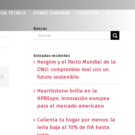
CIA TÉCNICA
DÓNDE COMPRAR
CONTACTA
ES
Buscar
Buscar:
Entradas recientes
Hergóm y el Pacto Mundial de la
ONU: compromiso real con un
p
erest
Correo
futuro sostenible
electrónico
Hearthstone brilla en la
HPBExpo: Innovación europea
para el mercado americano
Calienta tu hogar por menos: la
leña baja al 10% de IVA hasta
junio