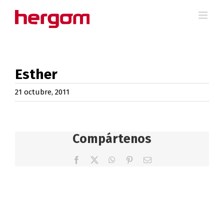
Saltar
al
contenido
Esther
21 octubre, 2011
Compártenos
Facebook
X
WhatsApp
Pinterest
Correo
electrónico