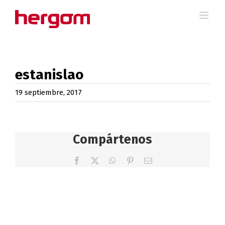
Saltar
al
contenido
estanislao
19 septiembre, 2017
Compártenos
Facebook
X
WhatsApp
Pinterest
Correo
electrónico