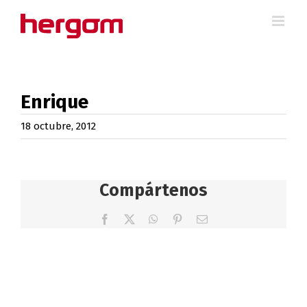
Saltar
al
contenido
Enrique
18 octubre, 2012
Compártenos
Facebook
X
WhatsApp
Pinterest
Correo
electrónico