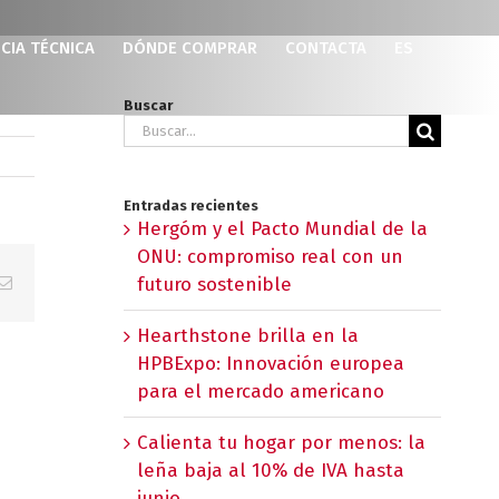
CIA TÉCNICA
DÓNDE COMPRAR
CONTACTA
ES
Buscar
Buscar:
Entradas recientes
Hergóm y el Pacto Mundial de la
ONU: compromiso real con un
p
erest
Correo
futuro sostenible
electrónico
Hearthstone brilla en la
HPBExpo: Innovación europea
para el mercado americano
Calienta tu hogar por menos: la
leña baja al 10% de IVA hasta
junio