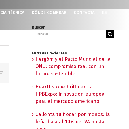
CIA TÉCNICA
DÓNDE COMPRAR
CONTACTA
ES
Buscar
Buscar:
Entradas recientes
Hergóm y el Pacto Mundial de la
ONU: compromiso real con un
p
erest
Correo
futuro sostenible
electrónico
Hearthstone brilla en la
HPBExpo: Innovación europea
para el mercado americano
Calienta tu hogar por menos: la
leña baja al 10% de IVA hasta
junio