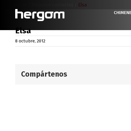
Saltar
Inicio
/
Historico contactos
/
Elsa
al
CHIMEN
contenido
Elsa
8 octubre, 2012
Compártenos