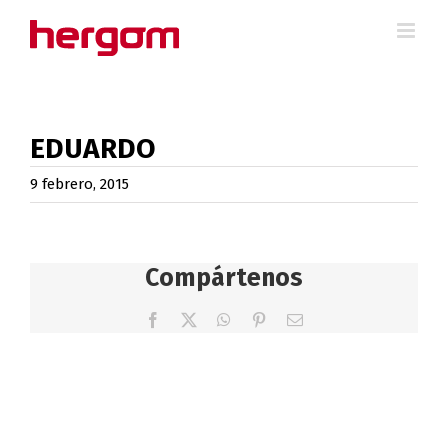
Saltar
al
contenido
EDUARDO
9 febrero, 2015
Compártenos
Facebook
X
WhatsApp
Pinterest
Correo
electrónico