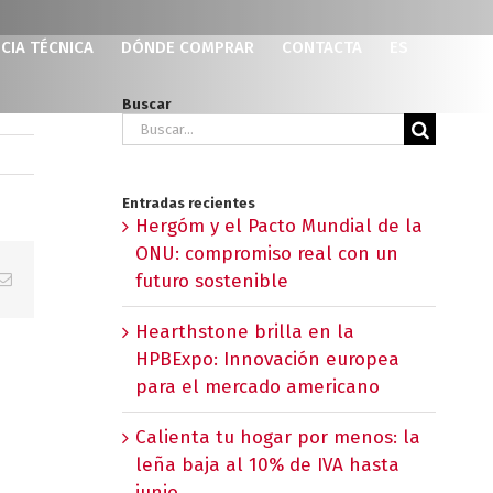
CIA TÉCNICA
DÓNDE COMPRAR
CONTACTA
ES
Buscar
Buscar:
Entradas recientes
Hergóm y el Pacto Mundial de la
ONU: compromiso real con un
p
erest
Correo
futuro sostenible
electrónico
Hearthstone brilla en la
HPBExpo: Innovación europea
para el mercado americano
Calienta tu hogar por menos: la
leña baja al 10% de IVA hasta
junio