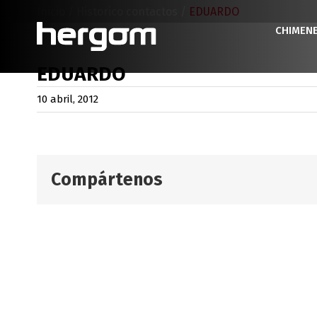
Saltar
Inicio
/
Historico contactos
/
EDUARDO
al
CHIMEN
contenido
EDUARDO
10 abril, 2012
Compártenos