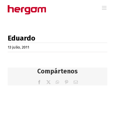
Saltar
al
contenido
Eduardo
13 julio, 2011
Compártenos
Facebook
X
WhatsApp
Pinterest
Correo
electrónico