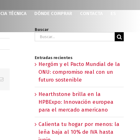
CIA TÉCNICA
DÓNDE COMPRAR
CONTACTA
ES
Buscar
Buscar:
Entradas recientes
Hergóm y el Pacto Mundial de la
ONU: compromiso real con un
p
erest
Correo
futuro sostenible
electrónico
Hearthstone brilla en la
HPBExpo: Innovación europea
para el mercado americano
Calienta tu hogar por menos: la
leña baja al 10% de IVA hasta
junio