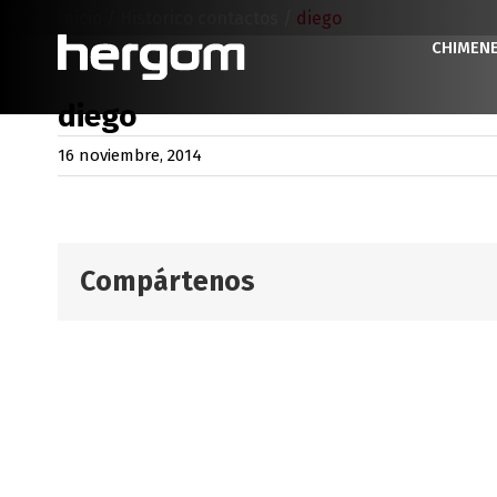
Saltar
Inicio
/
Historico contactos
/
diego
al
CHIMEN
contenido
diego
16 noviembre, 2014
Compártenos