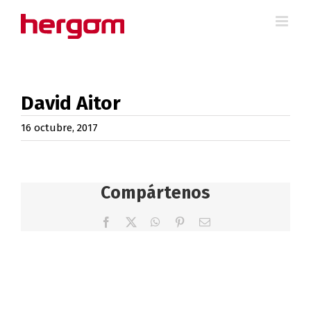
Saltar
al
contenido
David Aitor
16 octubre, 2017
Compártenos
Facebook
X
WhatsApp
Pinterest
Correo
electrónico