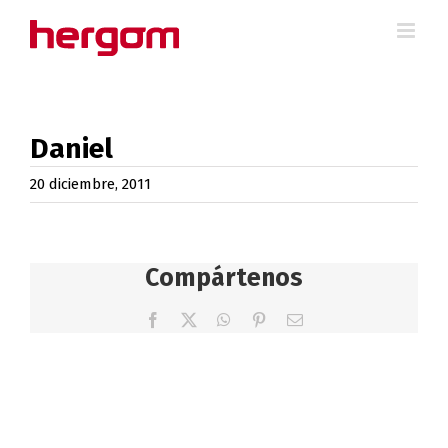
Saltar
al
contenido
Daniel
20 diciembre, 2011
Compártenos
Facebook
X
WhatsApp
Pinterest
Correo
electrónico