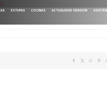
.L
EAS
ESTUFAS
COCINAS
ACTUALIDAD HERGOM
ASISTEN
Facebook
X
WhatsAp
Pint