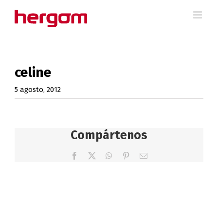
Saltar
al
contenido
celine
5 agosto, 2012
Compártenos
Facebook
X
WhatsApp
Pinterest
Correo
electrónico