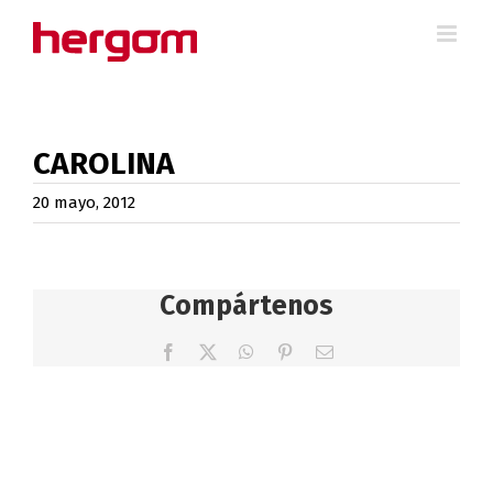
Saltar
al
contenido
CAROLINA
20 mayo, 2012
Compártenos
Facebook
X
WhatsApp
Pinterest
Correo
electrónico