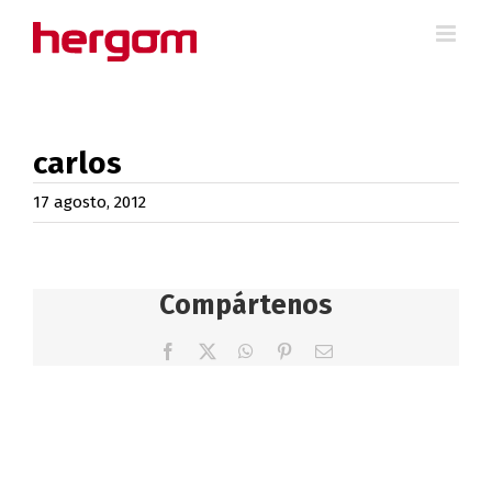
Saltar
al
contenido
carlos
17 agosto, 2012
Compártenos
Facebook
X
WhatsApp
Pinterest
Correo
electrónico