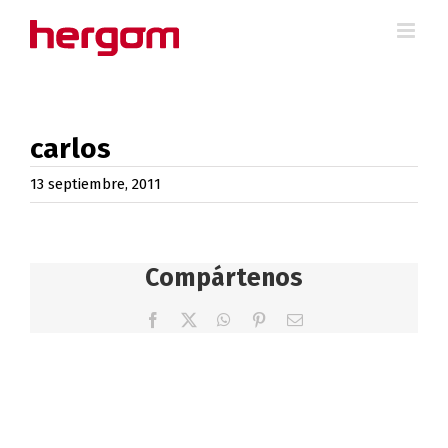
Saltar
al
contenido
carlos
13 septiembre, 2011
Compártenos
Facebook
X
WhatsApp
Pinterest
Correo
electrónico