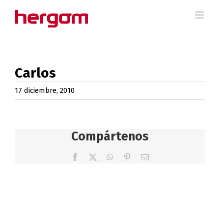
Saltar
al
contenido
Carlos
17 diciembre, 2010
Compártenos
Facebook
X
WhatsApp
Pinterest
Correo
electrónico