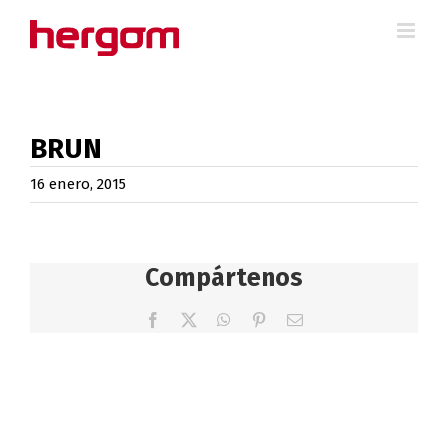
Saltar
al
contenido
BRUN
16 enero, 2015
Compártenos
Facebook
X
WhatsApp
Pinterest
Correo
electrónico