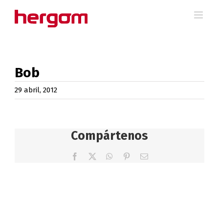
Saltar
al
contenido
Bob
29 abril, 2012
Compártenos
Facebook
X
WhatsApp
Pinterest
Correo
electrónico