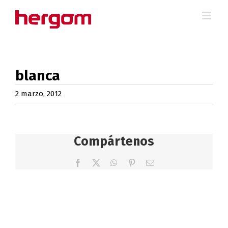
Saltar
al
contenido
blanca
2 marzo, 2012
Compártenos
Facebook
X
WhatsApp
Pinterest
Correo
electrónico