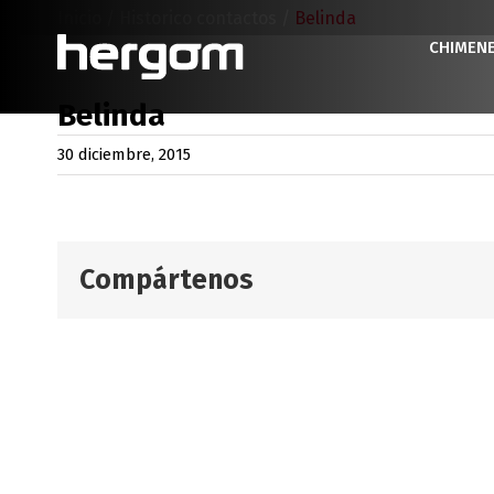
Saltar
Inicio
/
Historico contactos
/
Belinda
al
CHIMEN
contenido
Belinda
30 diciembre, 2015
Compártenos