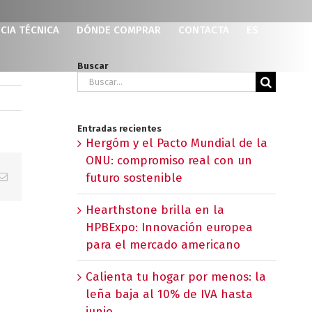
CIA TÉCNICA
DÓNDE COMPRAR
CONTACTA
ES
Buscar
Buscar:
Entradas recientes
Hergóm y el Pacto Mundial de la
ONU: compromiso real con un
p
erest
Correo
futuro sostenible
electrónico
Hearthstone brilla en la
HPBExpo: Innovación europea
para el mercado americano
Calienta tu hogar por menos: la
leña baja al 10% de IVA hasta
junio