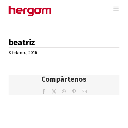
Saltar
al
contenido
beatriz
8 febrero, 2016
Compártenos
Facebook
X
WhatsApp
Pinterest
Correo
electrónico