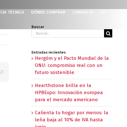
CIA TÉCNICA
DÓNDE COMPRAR
CONTACTA
ES
Buscar
Buscar:
Entradas recientes
Hergóm y el Pacto Mundial de la
ONU: compromiso real con un
p
erest
Correo
futuro sostenible
electrónico
Hearthstone brilla en la
HPBExpo: Innovación europea
para el mercado americano
Calienta tu hogar por menos: la
leña baja al 10% de IVA hasta
junio