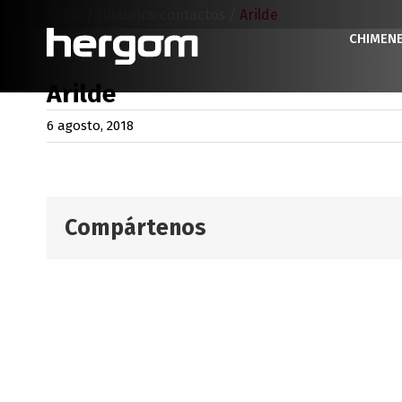
Saltar
Inicio
/
Historico contactos
/
Arilde
al
CHIMEN
contenido
Arilde
6 agosto, 2018
Compártenos