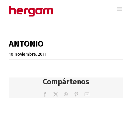
Saltar
al
contenido
ANTONIO
10 noviembre, 2011
Compártenos
Facebook
X
WhatsApp
Pinterest
Correo
electrónico