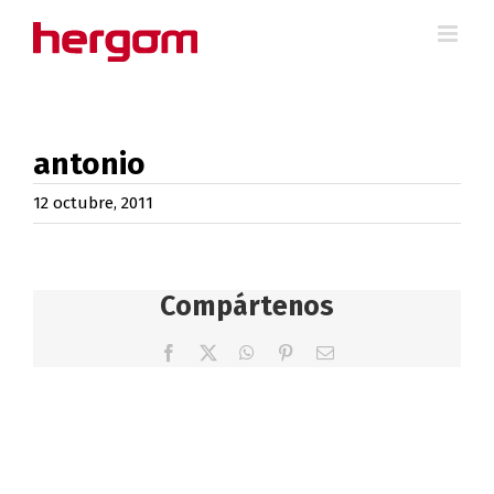
Saltar
al
contenido
antonio
12 octubre, 2011
Compártenos
Facebook
X
WhatsApp
Pinterest
Correo
electrónico