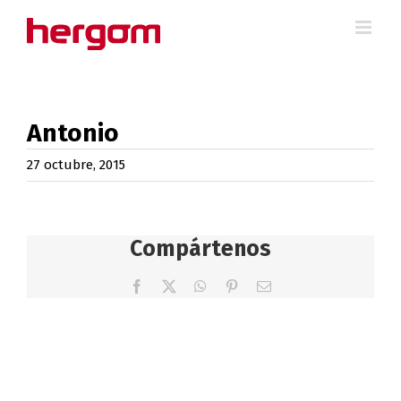
Saltar
al
contenido
Antonio
27 octubre, 2015
Compártenos
Facebook
X
WhatsApp
Pinterest
Correo
electrónico