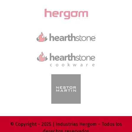
© Copyright – 2025 | Industrias Hergom – Todos los
derechos reservados