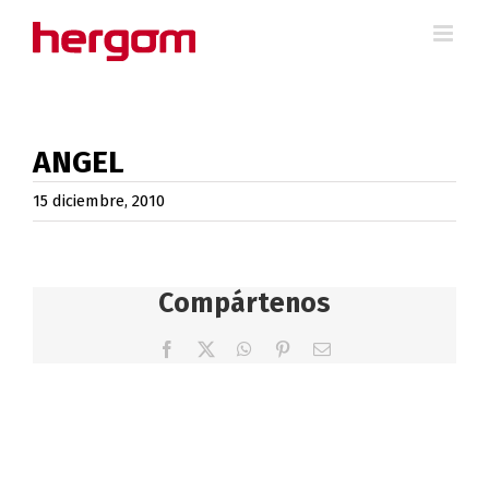
Saltar
al
contenido
ANGEL
15 diciembre, 2010
Compártenos
Facebook
X
WhatsApp
Pinterest
Correo
electrónico