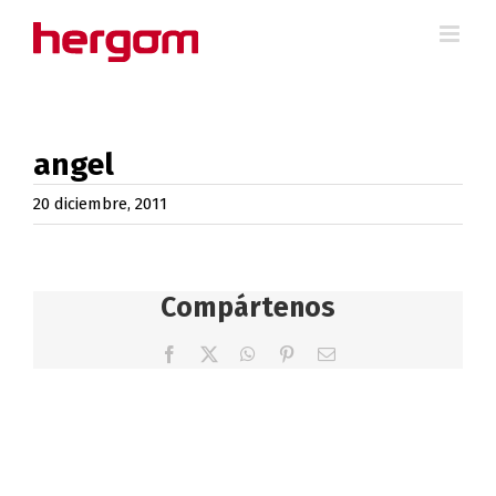
Saltar
al
contenido
angel
20 diciembre, 2011
Compártenos
Facebook
X
WhatsApp
Pinterest
Correo
electrónico