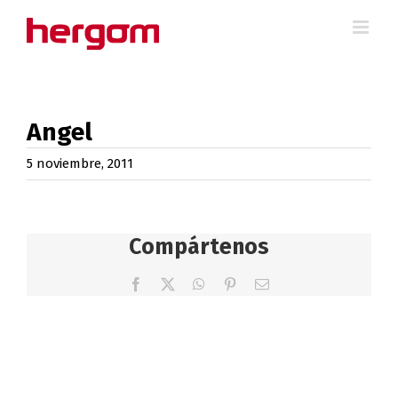
Saltar
al
contenido
Angel
5 noviembre, 2011
Compártenos
Facebook
X
WhatsApp
Pinterest
Correo
electrónico