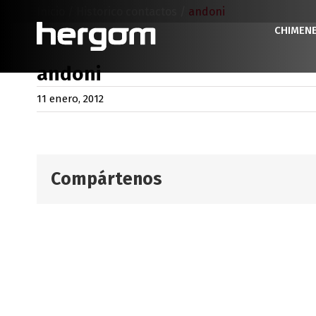
Saltar
Inicio
/
Historico contactos
/
andoni
al
CHIMEN
contenido
andoni
11 enero, 2012
Compártenos