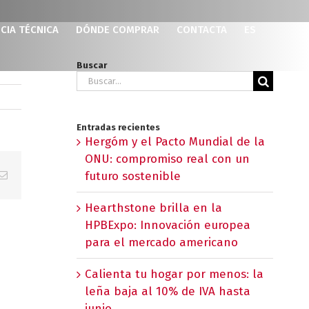
CIA TÉCNICA
DÓNDE COMPRAR
CONTACTA
ES
Buscar
Buscar:
Entradas recientes
Hergóm y el Pacto Mundial de la
ONU: compromiso real con un
p
erest
Correo
futuro sostenible
electrónico
Hearthstone brilla en la
HPBExpo: Innovación europea
para el mercado americano
Calienta tu hogar por menos: la
leña baja al 10% de IVA hasta
junio