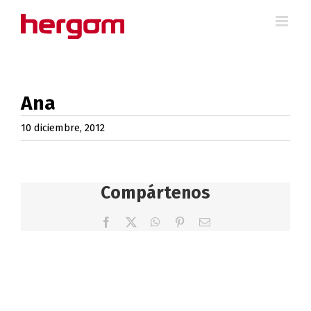
Saltar
al
contenido
Ana
10 diciembre, 2012
Compártenos
Facebook
X
WhatsApp
Pinterest
Correo
electrónico