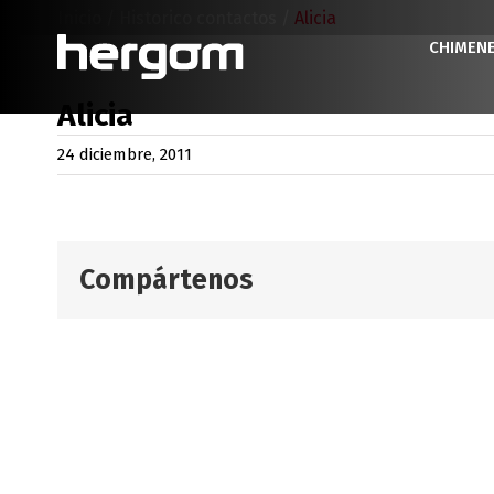
Saltar
Inicio
/
Historico contactos
/
Alicia
al
CHIMEN
contenido
Alicia
24 diciembre, 2011
Compártenos