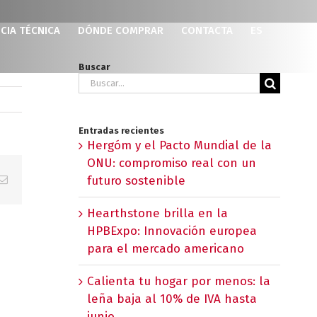
CIA TÉCNICA
DÓNDE COMPRAR
CONTACTA
ES
Buscar
Buscar:
Entradas recientes
Hergóm y el Pacto Mundial de la
ONU: compromiso real con un
p
erest
Correo
futuro sostenible
electrónico
Hearthstone brilla en la
HPBExpo: Innovación europea
para el mercado americano
Calienta tu hogar por menos: la
leña baja al 10% de IVA hasta
junio