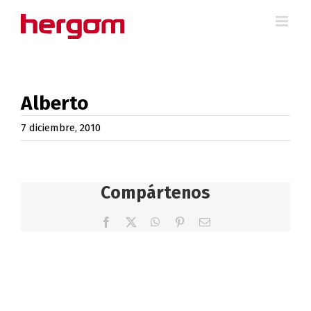
Saltar
al
contenido
Alberto
7 diciembre, 2010
Compártenos
Facebook
X
WhatsApp
Pinterest
Correo
electrónico