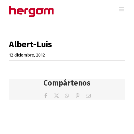
Saltar
al
contenido
Albert-Luis
12 diciembre, 2012
Compártenos
Facebook
X
WhatsApp
Pinterest
Correo
electrónico