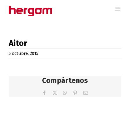
Saltar
al
contenido
Aitor
5 octubre, 2015
Compártenos
Facebook
X
WhatsApp
Pinterest
Correo
electrónico