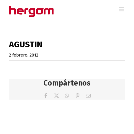
Saltar
al
contenido
AGUSTIN
2 febrero, 2012
Compártenos
Facebook
X
WhatsApp
Pinterest
Correo
electrónico